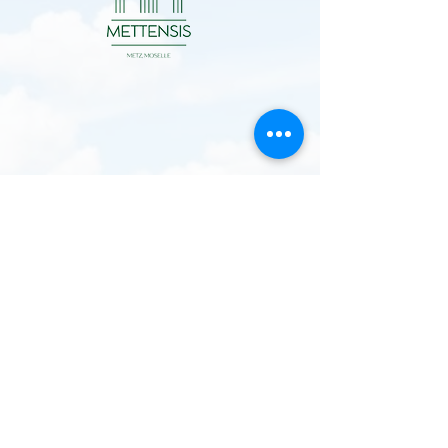
Apéritifs et petite restauration
locale
A la carte selon nos horaires
d'ouverture. Planches apéro du terroir,
vins mosellan et bières locales
Brunch le dimanche
35€ - 10h30 à 14h30